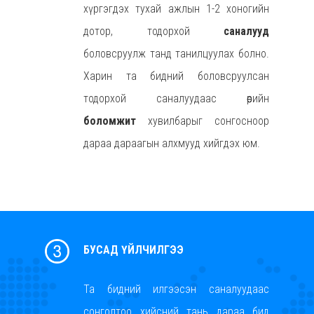
хүргэгдэх тухай ажлын 1-2 хоногийн
дотор, тодорхой
саналууд
боловсруулж танд танилцуулах болно.
Харин та бидний боловсруулсан
тодорхой саналуудаас өөрийн
боломжит
хувилбарыг сонгосноор
дараа
дараагын
алхмууд хийгдэх юм.
БУСАД ҮЙЛЧИЛГЭЭ
Та бидний илгээсэн саналуудаас
сонголтоо хийсний тань дараа бид