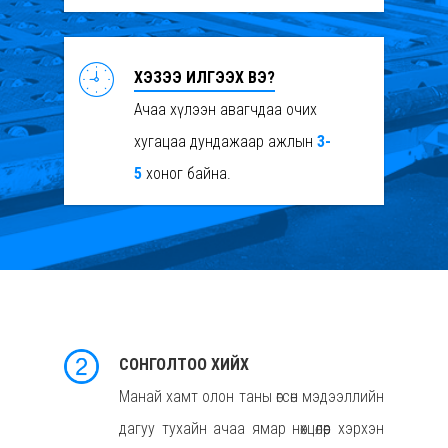
Нүүр Хуудас
ХЭЗЭЭ ИЛГЭЭХ ВЭ?
Ачаа хүлээн авагчдаа очих
Бидний Тухай
хугацаа дундажаар ажлын
3-
5
хоног байна.
Үйлчилгээ
Агаарын Ачаа Тээвэр
Мэдээ, Мэдээ
Аюултай Болон Тусгай Ач
Билетийн Касс
Тээвэрлэлт
Холбоо Барих
Нэмэлт Үйлчилгээ
СОНГОЛТОО ХИЙХ
Манай хамт олон таны өгсөн мэдээллийн
дагуу тухайн ачаа ямар нөхцөлөөр хэрхэн