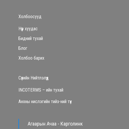
Холбоосууд
Нүүр хуудас
Бидний тухай
Блог
Холбоо барих
Сүүлийн Нийтлэлүүд
INCOTERMS – ийн тухай
Анхны нислэгийн тийз-ний түүх
Агаарын Ачаа - Карголинк