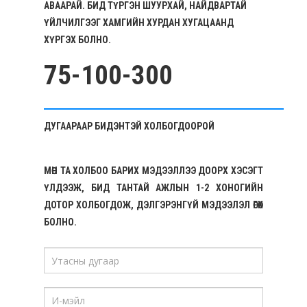
АВААРАЙ. БИД ТҮРГЭН ШУУРХАЙ, НАЙДВАРТАЙ
ҮЙЛЧИЛГЭЭГ ХАМГИЙН ХУРДАН ХУГАЦААНД
ХҮРГЭХ БОЛНО.
75-100-300
ДУГААРААР БИДЭНТЭЙ ХОЛБОГДООРОЙ
МӨН ТА ХОЛБОО БАРИХ МЭДЭЭЛЛЭЭ ДООРХ ХЭСЭГТ
ҮЛДЭЭЖ, БИД ТАНТАЙ АЖЛЫН 1-2 ХОНОГИЙН
ДОТОР ХОЛБОГДОЖ, ДЭЛГЭРЭНГҮЙ МЭДЭЭЛЭЛ ӨГӨХ
БОЛНО.
If
you
are