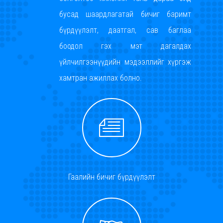
бусад шаардлагатай бичиг баримт
бүрдүүлэлт, даатгал, сав баглаа
боодол гэх мэт дагалдах
үйлчилгээнүүдийн мэдээллийг хүргэж
хамтран ажиллах болно.
Гаалийн бичиг бүрдүүлэлт