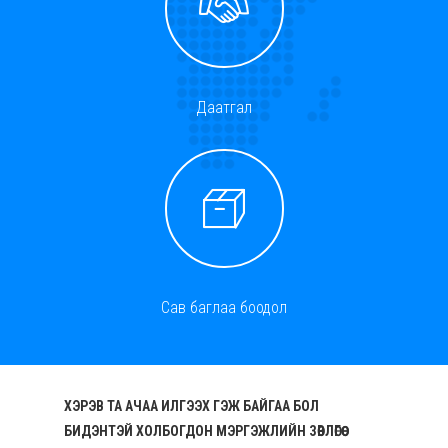
Даатгал
Сав баглаа боодол
ХЭРЭВ ТА АЧАА ИЛГЭЭХ ГЭЖ БАЙГАА БОЛ
БИДЭНТЭЙ ХОЛБОГДОН МЭРГЭЖЛИЙН ЗӨВЛӨГӨӨ