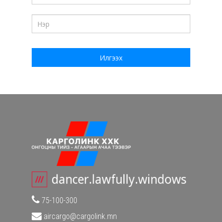
human,
leave
this
Илгээх
field
blank.
75-100-300
aircargo@cargolink.mn