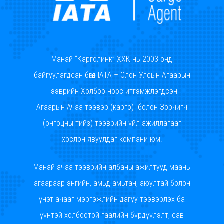
Манай “Карголинк” ХХК нь 2003 онд
байгуулагдсан бөгөөд IATA – Олон Улсын Агаарын
Тээврийн Холбоо-ноос итгэмжлэгдсэн
Агаарын Ачаа тээвэр (карго) болон Зорчигч
(онгоцны тийз) тээврийн үйл ажиллагааг
хослон явуулдаг компани юм.
Манай ачаа тээврийн албаны ажилтууд маань
агаараар энгийн, амьд амьтан, аюултай болон
үнэт ачааг мэргэжлийн дагуу тээвэрлэх ба
үүнтэй холбоотой гаалийн бүрдүүлэлт, сав