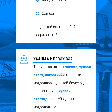
Жин, эзлэхүүн
Сав баглаа
-г тодорхой болгосон байх
шаардлагатай
ХААШАА ИЛГЭЭХ ВЭ?
Та ачаагаа илгээх
чиглэл
,
хүлээн
авагч
,
илгээгчийн
талаархи
мэдээллээ тодорхой бичих бөгөөд
энэ таны ачаа
хүлээн
авагчид
саадгүй хүрэх гол
мэдээлэл юм.